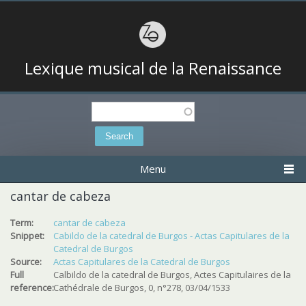
Lexique musical de la Renaissance
Search
Search form
Menu
cantar de cabeza
Term:
cantar de cabeza
Snippet:
Cabildo de la catedral de Burgos - Actas Capitulares de la
Catedral de Burgos
Source:
Actas Capitulares de la Catedral de Burgos
Full
Calbildo de la catedral de Burgos, Actes Capitulaires de la
reference:
Cathédrale de Burgos, 0, n°278, 03/04/1533