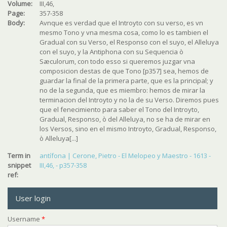
Volume:
III,46,
Page:
357-358
Body:
Avnque es verdad que el Introyto con su verso, es vn
mesmo Tono y vna mesma cosa, como lo es tambien el
Gradual con su Verso, el Responso con el suyo, el Alleluya
con el suyo, y la Antiphona con su Sequencia ò
Sæculorum, con todo esso si queremos juzgar vna
composicion destas de que Tono [p357] sea, hemos de
guardar la final de la primera parte, que es la principal; y
no de la segunda, que es miembro: hemos de mirar la
terminacion del Introyto y no la de su Verso. Diremos pues
que el fenecimiento para saber el Tono del Introyto,
Gradual, Responso, ò del Alleluya, no se ha de mirar en
los Versos, sino en el mismo Introyto, Gradual, Responso,
ò Alleluya[...]
Term in
antífona | Cerone, Pietro - El Melopeo y Maestro - 1613 -
snippet
III,46, - p357-358
ref:
User login
Username
*