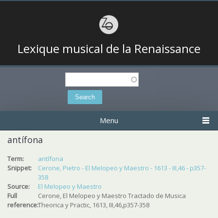
Lexique musical de la Renaissance
Search
Search form
Menu
antífona
Term:
antífona
Snippet:
Cerone, Pietro - El Melopeo y Maestro - 1613 - III,46 - p357-
358
Source:
El Melopeo y Maestro
Full
Cerone, El Melopeo y Maestro Tractado de Musica
reference:
Theorica y Practic, 1613, III,46,p357-358