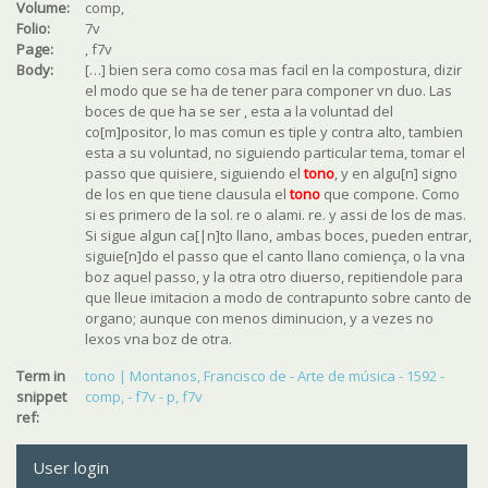
Volume:
comp,
Folio:
7v
Page:
, f7v
Body:
[…] bien sera como cosa mas facil en la compostura, dizir
el modo que se ha de tener para componer vn duo. Las
boces de que ha se ser , esta a la voluntad del
co[m]positor, lo mas comun es tiple y contra alto, tambien
esta a su voluntad, no siguiendo particular tema, tomar el
passo que quisiere, siguiendo el
tono
, y en algu[n] signo
de los en que tiene clausula el
tono
que compone. Como
si es primero de la sol. re o alami. re. y assi de los de mas.
Si sigue algun ca[|n]to llano, ambas boces, pueden entrar,
siguie[n]do el passo que el canto llano comiença, o la vna
boz aquel passo, y la otra otro diuerso, repitiendole para
que lleue imitacion a modo de contrapunto sobre canto de
organo; aunque con menos diminucion, y a vezes no
lexos vna boz de otra.
Term in
tono | Montanos, Francisco de - Arte de música - 1592 -
snippet
comp, - f7v - p, f7v
ref:
User login