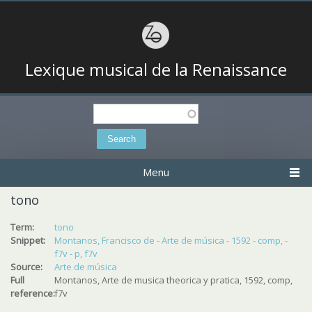
Lexique musical de la Renaissance
Search
Search form
Menu
tono
Term:
tono
Snippet:
Montanos, Francisco de - Arte de música - 1592 - comp, -
f7v - p, f7v
Source:
Arte de música
Full
Montanos, Arte de musica theorica y pratica, 1592, comp,
reference:
f7v