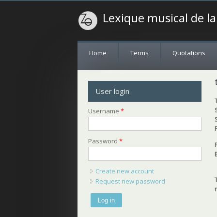
Lexique musical de l
Home
Terms
Quotations
User login
Username
*
Password
*
Create new account
Request new password