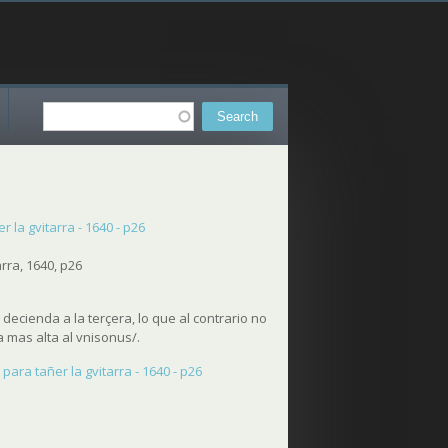
Search
Search form
 la gvitarra - 1640 - p26
rra, 1640, p26
 decienda a la terçera, lo que al contrario no
a mas alta al vnisonus/.
para tañer la gvitarra - 1640 - p26