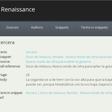
a Renaissance
Sources
Authors
Snippets
Terms in snippets
tercera
Term:
tercera
Snippet:
Doizi de Velasco, Nicolás - Nuevo modo de cifra para tañer
Source:
Nuevo modo de cifra para tañer la gvitarra
Full reference:
Doizi de Velasco, Nvevo modo de cifra para tañer la gvita
Page:
26
Body:
La segunda se a de herir con la voz alta para que la baja
puede ser, porque hirie[n]dose con la voz baja, bajaria l
Term in snippet
tercera | Doizi de Velasco, Nicolás - Nuevo modo de cifra 
ref: