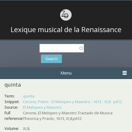
Lexique musical de la Renaissance
Search
Search form
Menu
quinta
Term:
quinta
Snippet:
Cerone, Pietro - El Melopeo y Maestro - 1613 - XI,8 - p612
Source:
El Melopeo y Maestro
Full
Cerone, El Melopeo y Maestro Tractado de Musica
reference:
Theorica y Practic, 1613, XI,8,p612
Volume:
XI,8,