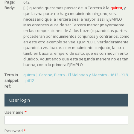
Page:
612
Body:
[...] quando queremos passar
de la Tercera à la
quinta
, y
que la vna parte no haga mouimiento ninguno, sera
necessario que
la Tercera sea la mayor
, assi. EJEMPLO
Mas entonces aura de
ser Tercera menor
(mayormente
en las composiciones de à dos bozes) quando las partes
procederan por mouimientos conjuntos y contrarios, como
en este otro exemplo se vee. EJEMPLO O verdaderamente
quando la vna baxara con mouimiento conjunto, la otra
tambien baxara; empero de salto, que es con movimiento
diuidido. Aduirtiendo que esta segunda manera no es tan
buena, como la primera.EJEMPLO
Term in
quinta | Cerone, Pietro - El Melopeo y Maestro - 1613 - XI,8,
snippet
- p612
ref:
User login
Username
*
Password
*