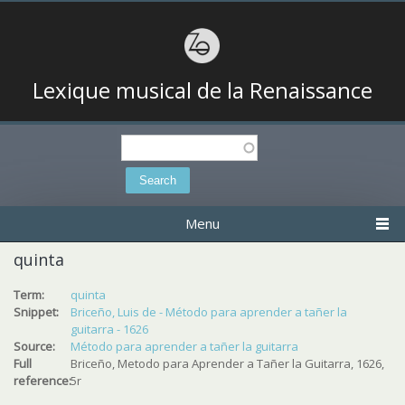
Lexique musical de la Renaissance
Search
Search form
Menu
quinta
Term:
quinta
Snippet:
Briceño, Luis de - Método para aprender a tañer la
guitarra - 1626
Source:
Método para aprender a tañer la guitarra
Full
Briceño, Metodo para Aprender a Tañer la Guitarra, 1626,
reference:
5r