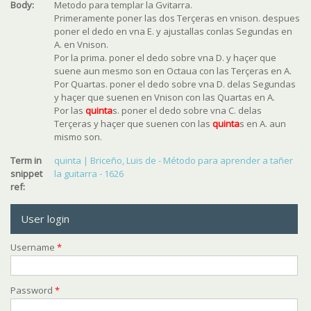
Body:
Metodo para templar la Gvitarra.
Primeramente poner las dos Terçeras en vnison. despues
poner el dedo en vna E. y ajustallas conlas Segundas en
A. en Vnison.
Por la prima. poner el dedo sobre vna D. y haçer que
suene aun mesmo son en Octaua con las Terçeras en A.
Por Quartas. poner el dedo sobre vna D. delas Segundas
y haçer que suenen en Vnison con las Quartas en A.
Por las
quinta
s. poner el dedo sobre vna C. delas
Terçeras y haçer que suenen con las
quinta
s en A. aun
mismo son.
Term in
quinta | Briceño, Luis de - Método para aprender a tañer
snippet
la guitarra - 1626
ref:
User login
Username
*
Password
*