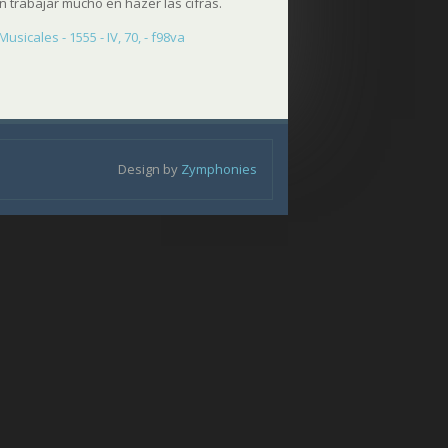
 trabajar mucho en hazer las cifras.
icales - 1555 - IV, 70, - f98va
Design by
Zymphonies