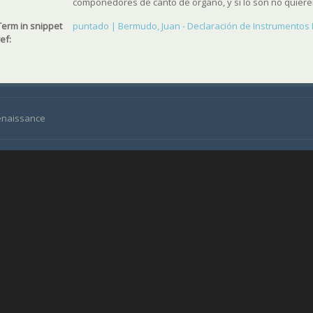
componedores de canto de organo, y si lo son no quieren
Term in snippet
puntado | Bermudo, Juan - Declaración de Instrumentos Mus
ref:
Renaissance