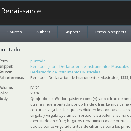
a Renaissance
Sources
Authors
Snippets
Terms in snippets
puntado
Term:
puntado
Snippet:
Bermudo, Juan - Declaración de Instrumentos Musicales - 1
Source:
Declaración de Instrumentos Musicales
Full reference:
Bermudo, Declaración de Instrumentos Musicales, 1555, I
Volume:
IV, 70,
Folio:
98va
Body:
Qua[n]do el tañedor quisiere come[n]çar a cifrar: delant
otra la vihuela pintada por do ha de cifrar. La musica h
con unas virgulas: las quales diuiden los compases, assi 
virgula y virgula aya un semibreue, o su valor: si se ha 
exercitado en cifrar; haga los repartimientos de breues
que se punte virgulado antes de cifrar: es para los princ