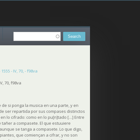
Search
Search form
555 - IV, 70, - f98va
V, 70, f98va
e de si ponga la musica en una parte, y en
a de ser repartida por sus compases distinctos
en lo cifrado: como en lo pu[n]tado […] Entre
de tañer a compasete. El que estuuiere
: aunque se tanga a compasete. Lo que digo,
ipiantes, que comiençan a cifrar, y no son