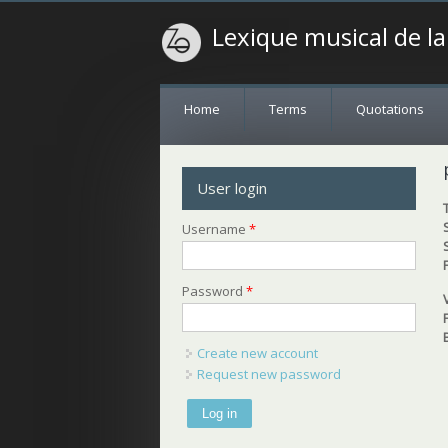
Lexique musical de l
Home
Terms
Quotations
User login
Username
*
Password
*
Create new account
Request new password