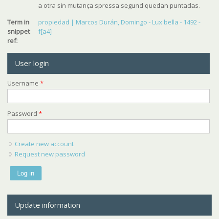
a otra sin mutança spressa segund quedan puntadas.
Term in
propiedad | Marcos Durán, Domingo - Lux bella - 1492 -
snippet
f[a4]
ref:
User login
Username
*
Password
*
Create new account
Request new password
Update information