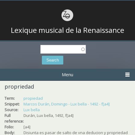
Lexique musical de la Renaissance
Search
Search form
Menu
propriedad
Term:
propiedad
Snippet:
Marcos Durán, Domingo - Lux bella - 1492 - f[a4]
Source:
Lux bella
Full
Durán, Lux bella, 1492, f[a4]
reference:
Folio:
[a4]
Body:
Disiunta es pasar de salto de vna deducion y propriedad