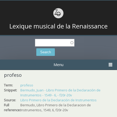
Lexique musical de la Renaissance
Search
Search form
Menu
profeso
Term:
profeso
Snippet:
Bermudo, Juan - Libro Primero de la Declaración de
Instrumentos - 1549 - 6, - f20r-20v
Source:
Libro Primero de la Declaración de Instrumentos
Full
Bermudo, Libro Primero de la Declaracion de
reference:
Instrumentos, 1549, 6, f20r-20v