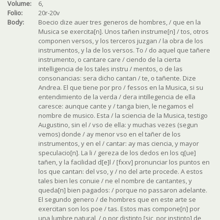
Volume:
6,
Folio:
20r-20v
Body:
Boecio dize auer tres generos de hombres, / que en la
Musica se exercita[n]. Unos tañen instrume[n] / tos, otros
componen versos, y los terceros juzgan / la obra de los
instrumentos, y la de los versos. To / do aquel que tañere
instrumento, o cantare care / ciendo de la cierta
intelligencia de los tales instru / mentos, o de las
consonancias: sera dicho cantan / te, o tañente. Dize
Andrea. El que tiene por pro / fessos en la Musica, si su
entendimiento de la verda / dera intillegencia de ella
caresce: aunque cante y / tanga bien, le negamos el
nombre de musico. Esta / la sciencia de la Musica, testigo
Augustino, sin el / vso de ella: y muchas vezes (segun
vemos) donde / ay menor vso en el tañer de los
instrumentos, y en el / cantar: ay mas ciencia, y mayor
speculacio[n]. La li / gereza de los dedos en los q[ue]
tañen, y la facilidad d[e]l / [fxxv] pronunciar los puntos en
los que cantan: del vso, y / no del arte procede. A estos
tales bien les conuie / ne el nombre de cantantes, y
queda[n] bien pagados: / porque no passaron adelante.
El segundo genero / de hombres que en este arte se
exercitan son los poe / tas. Estos mas compone[n] por
una lumbre natural, / o por distinto [sic, por instinto] de