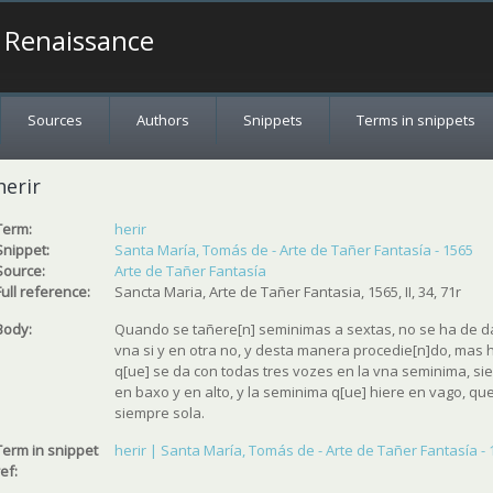
a Renaissance
Sources
Authors
Snippets
Terms in snippets
herir
Term:
herir
Snippet:
Santa María, Tomás de - Arte de Tañer Fantasía - 1565
Source:
Arte de Tañer Fantasía
Full reference:
Sancta Maria, Arte de Tañer Fantasia, 1565, II, 34, 71r
Body:
Quando se tañere[n] seminimas a sextas, no se ha de d
vna si y en otra no, y desta manera procedie[n]do, mas h
q[ue] se da con todas tres vozes en la vna seminima, si
en baxo y en alto, y la seminima q[ue] hiere en vago, que
siempre sola.
Term in snippet
herir | Santa María, Tomás de - Arte de Tañer Fantasía -
ref: