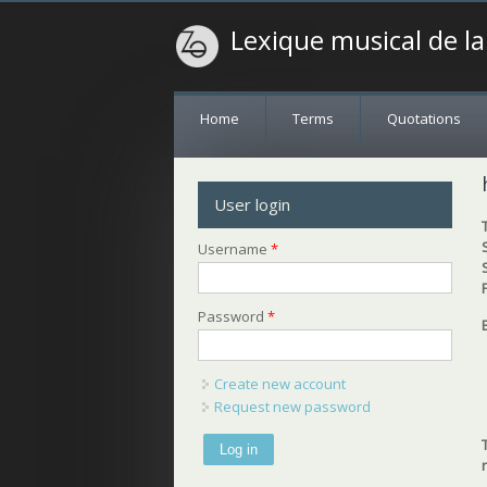
Lexique musical de l
Home
Terms
Quotations
User login
Username
*
Password
*
Create new account
Request new password