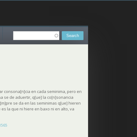
Search
Search form
ar consona[n]cia en cada seminima, pero en
a se de aduertir, q[ue] la co[n]sonancia
e[m]pre se da en las seminimas q[ue] hieren
 es la que ni hiere en baxo ni en alto, va
 1565