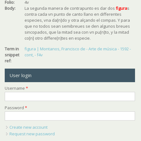
Folio:
4v
Body:
La segunda manera de contrapunto es dar dos
figura
s
contra cada vn punto de canto llano en differentes
especies, vna da[n]do y otra alçando el compas. Y para
que no todos sean semibreues se den algunos breues
sincopados, que la mitad sea con vn pu[n]to, y la mitad
co[n] otro differe[n]tes en especie.
Term in
figura | Montanos, Francisco de - Arte de música - 1592 -
snippet
cont, - f4v
ref:
User login
Username
*
Password
*
Create new account
Request new password