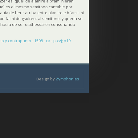
zer es: q[ue] de alamire a bfami hieran
[ue] es el mesmo semitono cantable por
auia de herir arriba entre alamire e bfami: mi
ion fa mi de gsolreut al semitono: y queda se
e hauia de ser diathessaron consonancia
o y contrapunto - 1508 - ca - p.xvj; p19
Design by
Zymphonies