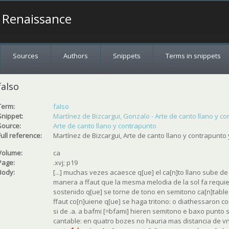
a Renaissance
Sources
Authors
Snippets
Terms in snippets
falso
Term:
falso
Snippet:
Martínez de Bizcargui, Gonzalo - Arte de canto llano y cont
Source:
Arte de canto llano y contrapunto
Full reference:
Martínez de Bizcargui, Arte de canto llano y contrapunto 
Volume:
ca
Page:
.xvj; p19
Body:
[...] muchas vezes acaesce q[ue] el ca[n]to llano sube de
manera a ffaut que la mesma melodia de la sol fa requie
sostenido q[ue] se torne de tono en semitono ca[n]table
ffaut co[n]uiene q[ue] se haga tritono: o diathessaron c
si de .a. a bafmi [=bfami] hieren semitono e baxo punto
cantable: en quatro bozes no hauria mas distancia de vn