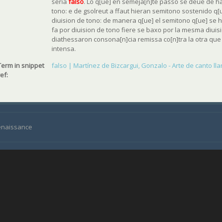
seria
falso
. Lo q[ue] en semeja[n]te passo se deue de ha
tono: e de gsolreut a ffaut hieran semitono sostenido q
diuision de tono: de manera q[ue] el semitono q[ue] se h
fa por diuision de tono fiere se baxo por la mesma diuis
diathessaron consona[n]cia remissa co[n]tra la otra qu
intensa.
Term in snippet
falso | Martínez de Bizcargui, Gonzalo - Arte de canto llan
ref:
Renaissance