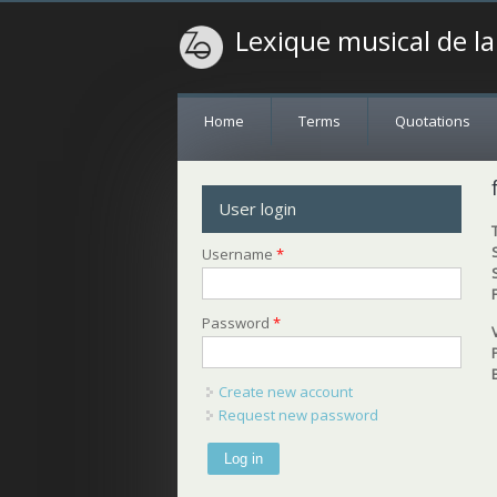
Lexique musical de l
Home
Terms
Quotations
User login
Username
*
Password
*
Create new account
Request new password