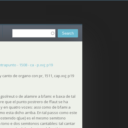
Search
Search form
rapunto - 1508 - ca - p.xvj; p19
y canto de organo con pr, 1511, cap.xvj; p19
 gsolreut o de alamire a bfami: e baxa de tal
re que el punto postrero de ffaut se ha
 y en quatro vozes: assi como de bfami a
omo esta dicho arriba. En tal passo como este
 sostenido q[ue] es el mesmo semitono
 tono e dos semitonos cantables: tal cantar