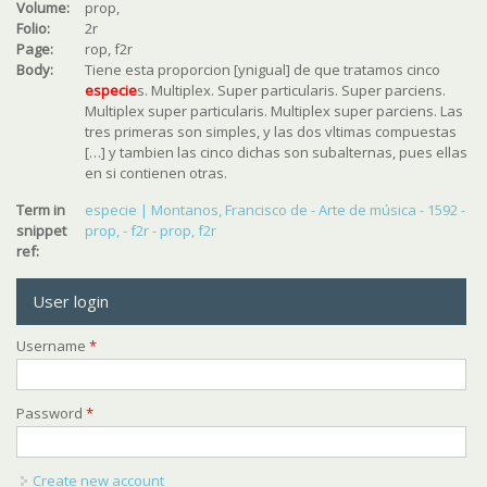
Volume:
prop,
Folio:
2r
Page:
rop, f2r
Body:
Tiene esta proporcion [ynigual] de que tratamos cinco
especie
s. Multiplex. Super particularis. Super parciens.
Multiplex super particularis. Multiplex super parciens. Las
tres primeras son simples, y las dos vltimas compuestas
[…] y tambien las cinco dichas son subalternas, pues ellas
en si contienen otras.
Term in
especie | Montanos, Francisco de - Arte de música - 1592 -
snippet
prop, - f2r - prop, f2r
ref:
User login
Username
*
Password
*
Create new account