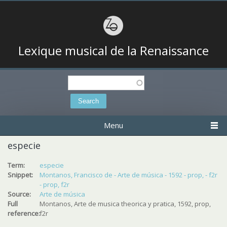
Lexique musical de la Renaissance
Search
Search form
Menu
especie
Term:
especie
Snippet:
Montanos, Francisco de - Arte de música - 1592 - prop, - f2r
- prop, f2r
Source:
Arte de música
Full
Montanos, Arte de musica theorica y pratica, 1592, prop,
reference:
f2r