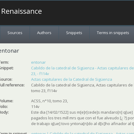
a Renaissance
Sources
Authors
Snippets
Terms in snippets
entonar
Term:
entonar
Snippet:
Cabildo de la catedral de Sigüenza - Actas capitulares d
23, - f114v
Source:
Actas capitulares de la Catedral de Sigüenza
Full reference:
Cabildo de la catedral de Sigüenza, Actas capitulares de 
tomo 23, f114v
Volume:
ACSS, n°10, tomo 23,
Folio:
114v
Body:
Este dia [14/02/1522] sus m[e]r[cede]s mandaro[n] q[ue] 
pagados los tres mill mrs que con el fue alveudo [¿ ?] p
de trabajo q[ue] tovo yntona[n]do al d[ic]ho afinador al t
Term in snippet
entonar | Cabildo de la catedral de Sigüenza - Actas cap