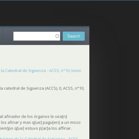
Search
Search form
e la Catedral de Sigüenza - ACSS, n°10, tomo
la catedral de Sigüenza (ACCS), 0, ACSS, n°10,
al afinador de los órganos le sea[n]
or los afinar y mas q[ue] pagu[en] a un mozo
[iem]po q[ue] estuvo p[ar]a los affinar.
itulares de la Catedral de Sigüenza - ACSS,