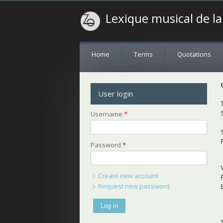
Lexique musical de l
Home
Terms
Quotations
User login
Username
*
Password
*
Create new account
Request new password