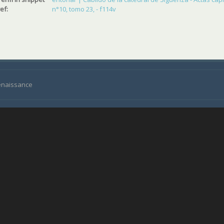
ref:
n°10, tomo 23, - f114v
Renaissance