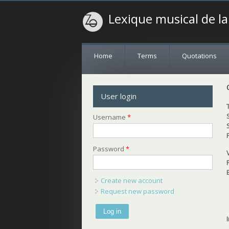
Lexique musical de l
Home
Terms
Quotations
User login
Username
*
Password
*
Create new account
Request new password