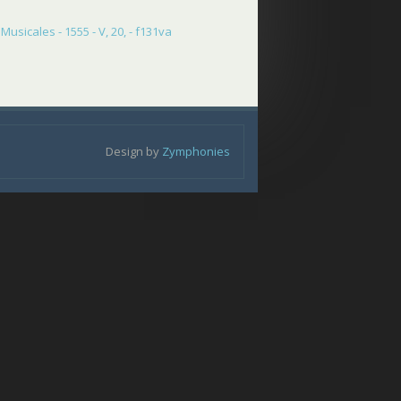
usicales - 1555 - V, 20, - f131va
Design by
Zymphonies