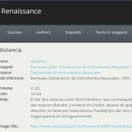
a Renaissance
Sources
Authors
Snippets
Terms in snippets
distancia
Term:
distancia
Snippet:
Bermudo, Juan - Declaración de Instrumentos Musicales - 1
Source:
Declaración de Instrumentos Musicales
Full reference:
Bermudo, Declaración de Instrumentos Musicales, 1555, V
Volume:
V, 20,
Folio:
131va
Body:
El dar dos octauas como dize Franchino, que se trueque[
alto esta en dlasolre, y el tenor en Dsolre: abaxar de golp
dlasolre: se tiene por mala musica. Puede[n]se dar dos
segun parece en la fuga presente.
Image URL:
http://www.ums3323.paris-sorbonne.fr/LMR//multimedia/