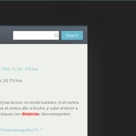
Search
Search form
555 - V, 20, - f131va
, 20, f131va
n] las bozes: es modo barbaro. Si el contra
e el contra alto a Dsolre, y subir el tenor a
 octauas con
distancia
s dessemejantes:
fichiersimage/Ber17...
"