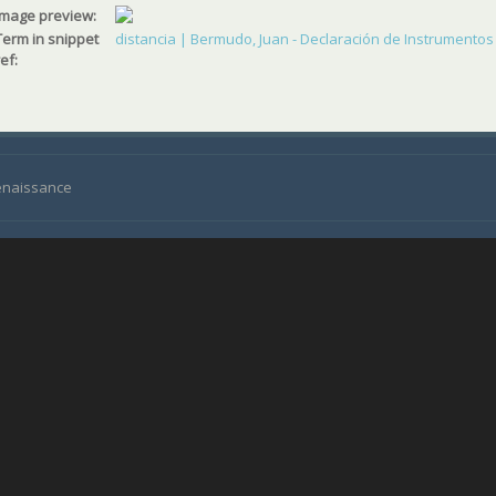
Image preview:
Term in snippet
distancia | Bermudo, Juan - Declaración de Instrumentos M
ref:
Renaissance