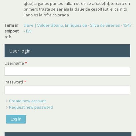
q[ue] algunos puntos faltan otros se añade[n], tercera en
primero traste se señala la claue de cesolfaut, el ca[n]to
llano es la cifra colorada.
Term in
clave | Valderrábano, Enríquez de - Silva de Sirenas - 1547
snippet
- f3v
ref:
User login
Username
*
Password
*
Create new account
Request new password