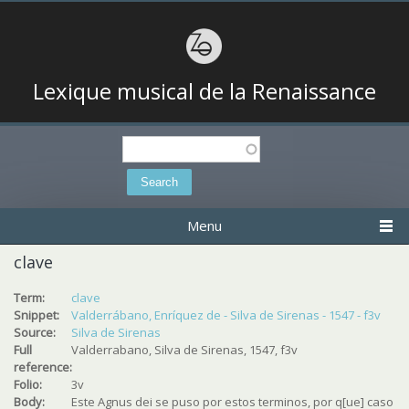
Lexique musical de la Renaissance
Search
Search form
Menu
clave
Term:
clave
Snippet:
Valderrábano, Enríquez de - Silva de Sirenas - 1547 - f3v
Source:
Silva de Sirenas
Full
Valderrabano, Silva de Sirenas, 1547, f3v
reference:
Folio:
3v
Body:
Este Agnus dei se puso por estos terminos, por q[ue] caso